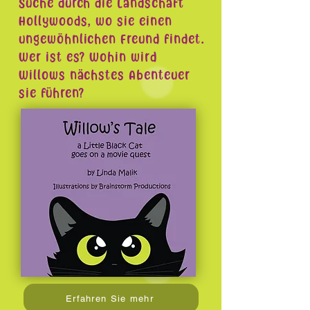
Suche durch die Landschaft
Hollywoods, wo sie einen
ungewöhnlichen Freund findet.
Wer ist es? Wohin wird
Willows nächstes Abenteuer
sie führen?
Erfahren Sie mehr