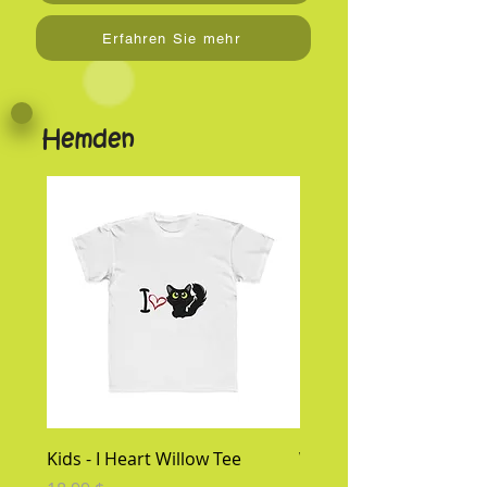
Erfahren Sie mehr
Hemden
Kids - I Heart Willow Tee
Willow's Valentine's D