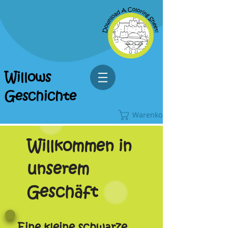
Willows
Geschichte
Warenkorb
Willkommen in
unserem
Geschäft
Eine kleine schwarze