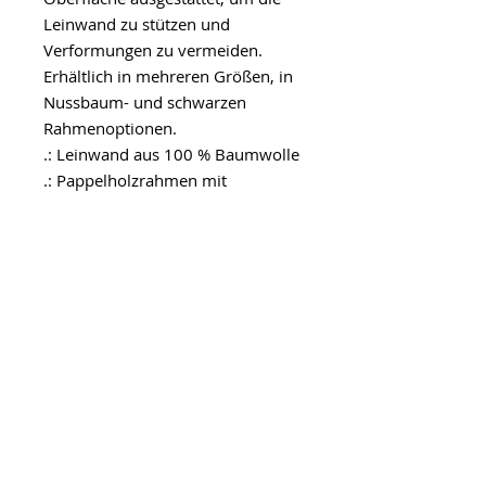
Leinwand zu stützen und
Verformungen zu vermeiden.
Erhältlich in mehreren Größen, in
Nussbaum- und schwarzen
Rahmenoptionen.
.: Leinwand aus 100 % Baumwolle
.: Pappelholzrahmen mit
Nussbaum oder schwarzem Finish
.: Hohe Bildqualität und Details
.: Achtung! Nur für den
Innengebrauch