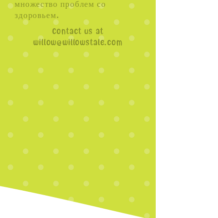
множество проблем со
здоровьем.
Contact us at
willow@willowstale.com