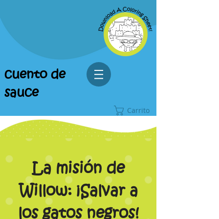
cuento de
sauce
Carrito
La misión de
Willow: ¡Salvar a
los gatos negros!