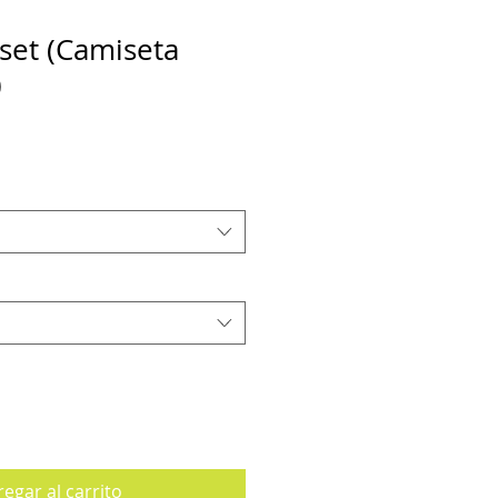
set (Camiseta
)
egar al carrito