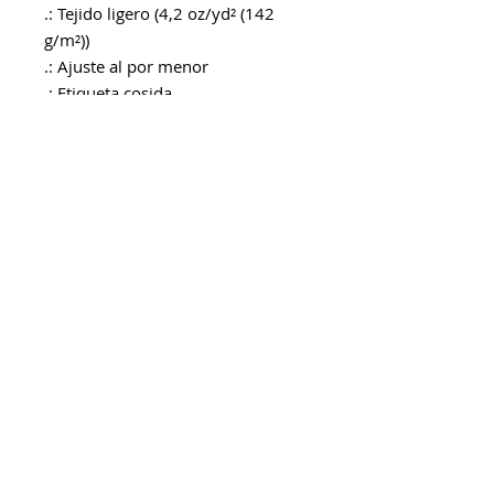
.: Tejido ligero (4,2 oz/yd² (142
g/m²))
.: Ajuste al por menor
.: Etiqueta cosida
.: Corre fiel al tamaño
Ingrese su dirección de correo