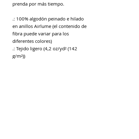
prenda por más tiempo.
.: 100% algodón peinado e hilado
en anillos Airlume (el contenido de
fibra puede variar para los
diferentes colores)
.: Tejido ligero (4,2 oz/yd² (142
g/m²))
.: Ajuste al por menor
.: Etiqueta desprendible
.: Corre fiel al tamaño