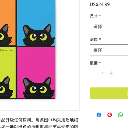
價
US$24.99
格
尺寸
*
選擇
深度
*
選擇
數量
*
术品升级任何房间。每条围巾均采用质地细
终如一地以出色的清晰度和细节再现您的图