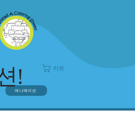
션!
카트
애니메이션