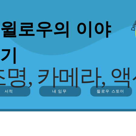
윌로우의 이야
기
명, 카메라, 액
서적
내 임무
윌로우 스토어