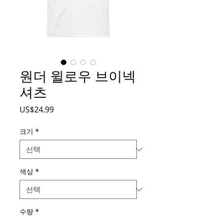
원더 윌로우 브이넥
셔츠
가
US$24.99
격
크기
*
색상
*
수량
*