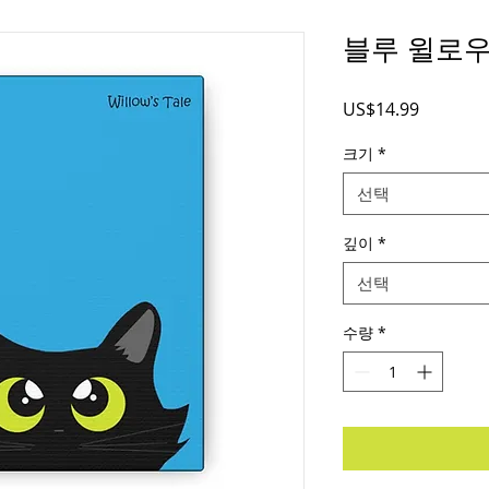
블루 윌로우
가
US$14.99
격
크기
*
선택
깊이
*
선택
수량
*