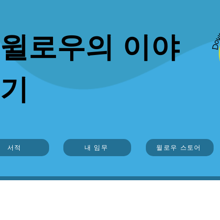
윌로우의 이야
기
서적
내 임무
윌로우 스토어