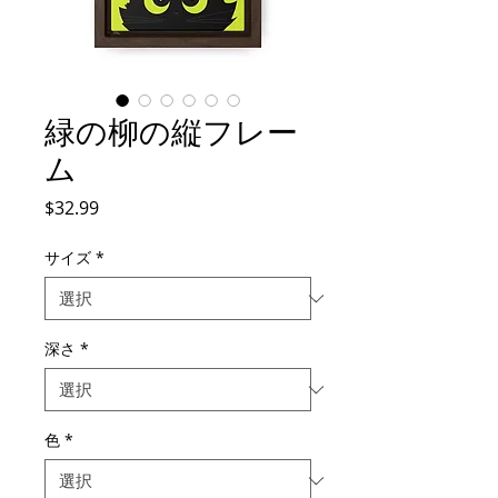
緑の柳の縦フレー
ム
価
$32.99
格
サイズ
*
深さ
*
色
*