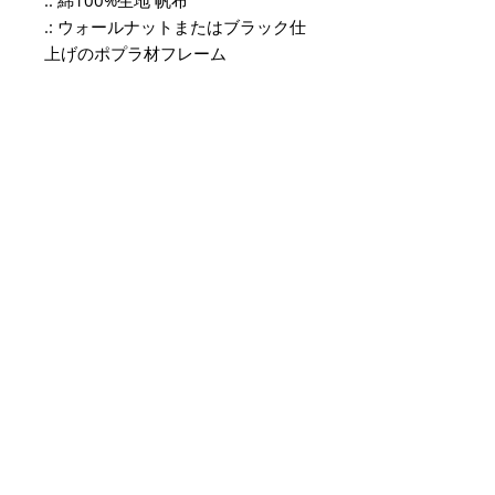
.: 綿100%生地 帆布
.: ウォールナットまたはブラック仕
上げのポプラ材フレーム
.: 高画質とディテール
.: 注意！屋内専用
メールアドレスを入力してくだ
さい