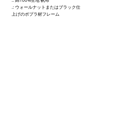
.: 綿100%生地 帆布
.: ウォールナットまたはブラック仕
上げのポプラ材フレーム
.: 高画質とディテール
.: 注意！屋内専用
メールアドレスを入力してくだ
さい