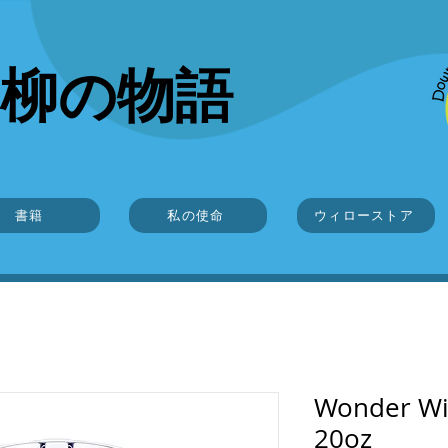
柳の物語
書籍
私の使命
ウィローストア
Wonder 
20oz