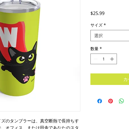
価
$25.99
格
サイズ
*
選択
数量
*
カ
イズのタンブラーは、真空断熱で長持ちす
先、オフィス、または田舎であなたのスタ