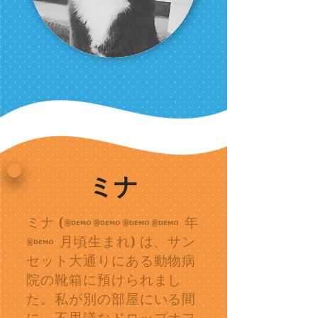
ミナ
ミナ (2008 年
6 月頃生まれ) は、サン
セット大通りにある動物病
院の靴箱に預けられまし
た。私が別の部屋にいる間