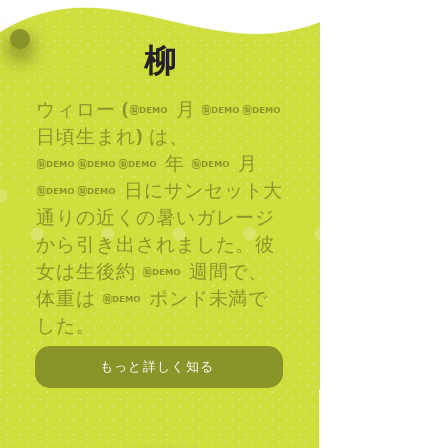
柳
ウィロー (6 月 25
日頃生まれ) は、
216 年 6 月
25 日にサンセット大
通りの近くの暑いガレージ
から引き出されました。彼
女は生後約 3 週間で、
体重は 1 ポンド未満で
した。
もっと詳しく知る