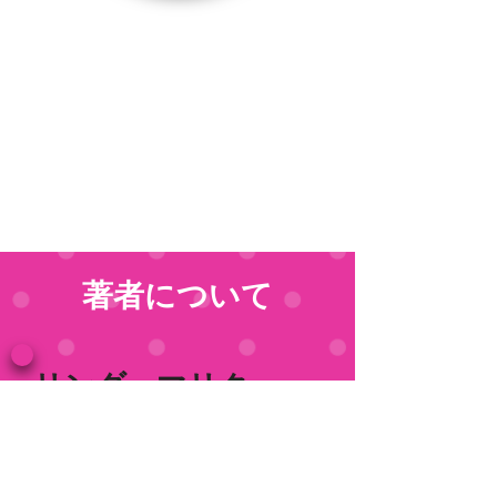
著者について
リンダ・マリク
ウィロー、ミナ、チャーリーの
3 匹の猫と一緒にロサンゼル
スに住んでいるライターです。